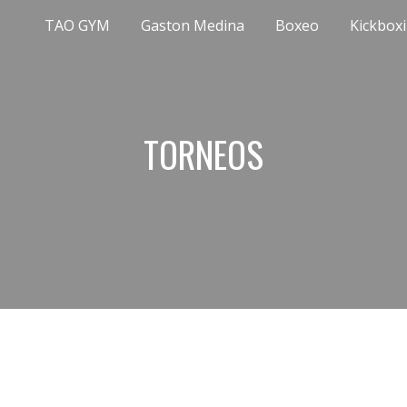
TAO GYM
Gaston Medina
Boxeo
Kickbox
ip to main content
Skip to navigat
TORNEOS