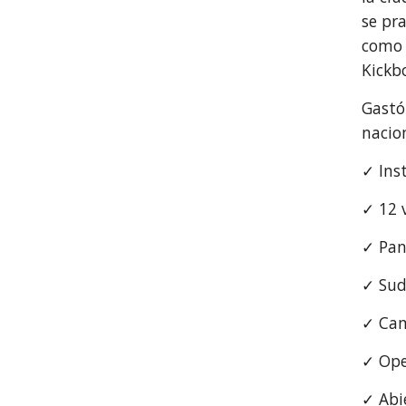
se pr
como 
Kickb
Gastó
nacio
✓ Ins
✓ 12 
✓ Pan
✓ Sud
✓ Ca
✓ Ope
✓ Abi