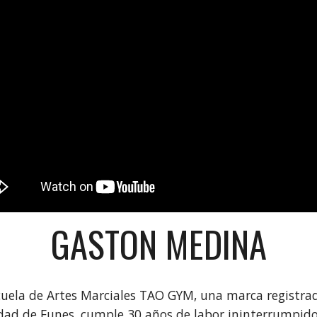
GASTON MEDINA
cuela de Artes Marciales TAO GYM, una marca registra
udad de Funes, cumple 30 años de labor ininterrumpido.