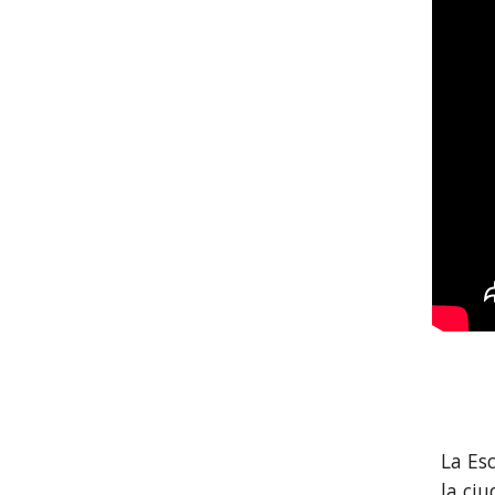
La Es
la ci