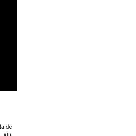
da de
 Allí