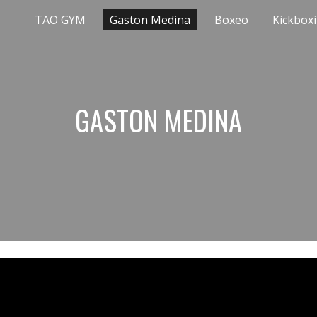
TAO GYM
Gaston Medina
Boxeo
Kickbox
ip to main content
Skip to navigat
GASTON MEDINA